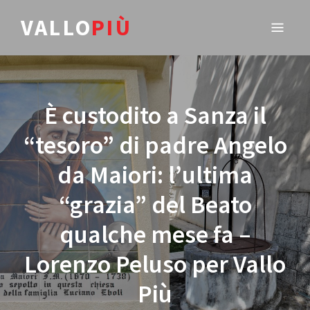
VALLO
PIÙ
È custodito a Sanza il
“tesoro” di padre Angelo
da Maiori: l’ultima
“grazia” del Beato
qualche mese fa –
Lorenzo Peluso per Vallo
Più