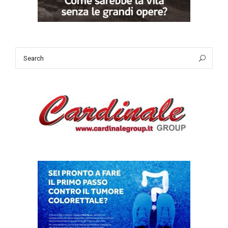
Search
Sea
for: