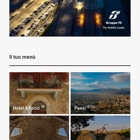
Il tuo menù
38
4730
Hotel & Food
Paesi