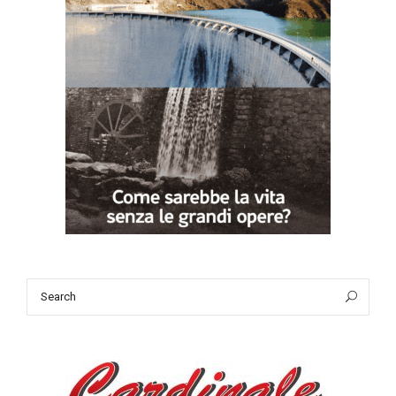
Search
Sea
for: