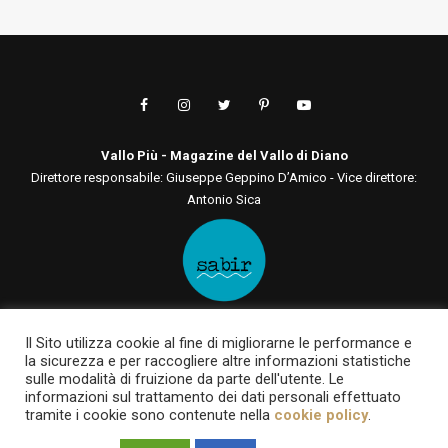
Vallo Più - Magazine del Vallo di Diano
Direttore responsabile: Giuseppe Geppino D’Amico - Vice direttore:
Antonio Sica
Editore: Sabir Comunicazione srls
Il Sito utilizza cookie al fine di migliorarne le performance e
Via San Tommaso D'Aquino, 75 00136 - Roma - RM | Via Roma, 133
la sicurezza e per raccogliere altre informazioni statistiche
84030 - Casalbuono - SA
sulle modalità di fruizione da parte dell'utente. Le
P.IVA 12722561003 | sabircomunicazionesrls@pec.it
informazioni sul trattamento dei dati personali effettuato
tramite i cookie sono contenute nella
cookie policy
.
Testata online registrata al Tribunale di Roma al n. 93 del 7 giugno
2022