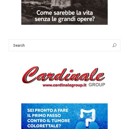
Search
Sea
for: