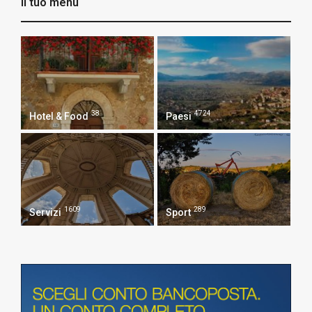
Il tuo menù
38
4724
Hotel & Food
Paesi
1609
289
Servizi
Sport