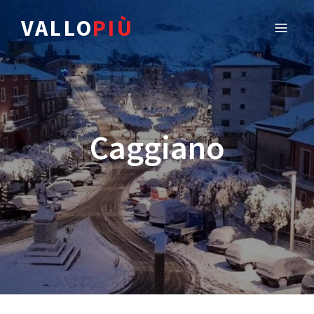
VALLO
PIÙ
Caggiano