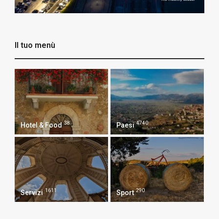
Il tuo menù
38
4740
Hotel & Food
Paesi
1611
290
Servizi
Sport