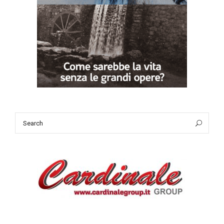
Search
Sea
for: