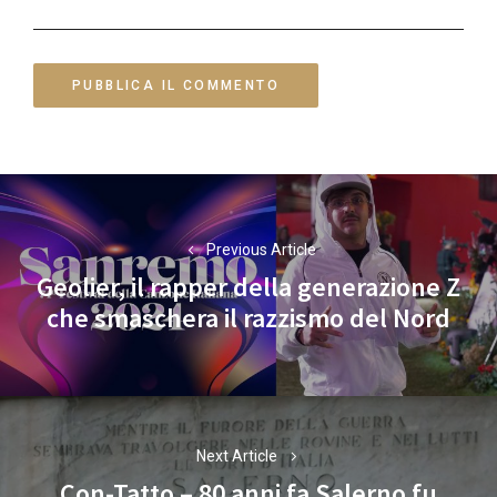
Navigazione
articoli
Previous Article
Geolier, il rapper della generazione Z
Previous
che smaschera il razzismo del Nord
post:
Next Article
Con-Tatto – 80 anni fa Salerno fu