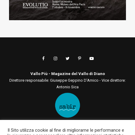
Vallo Più - Magazine del Vallo di Diano
Direttore responsabile: Giuseppe Geppino D’Amico - Vice direttore:
Antonio Sica
Editore: Sabir Comunicazione srls
Il Sito utilizza cookie al fine di migliorarne le performance e
Via San Tommaso D'Aquino, 75 00136 - Roma - RM | Via Roma, 133