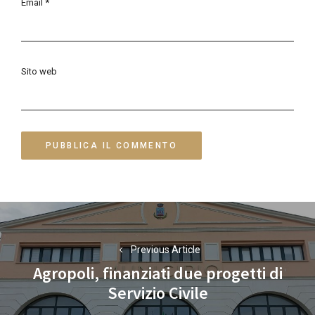
Email
*
Sito web
Navigazione
articoli
Previous Article
Agropoli, finanziati due progetti di
Previous
Servizio Civile
post: