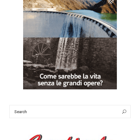
Search
Sea
for: