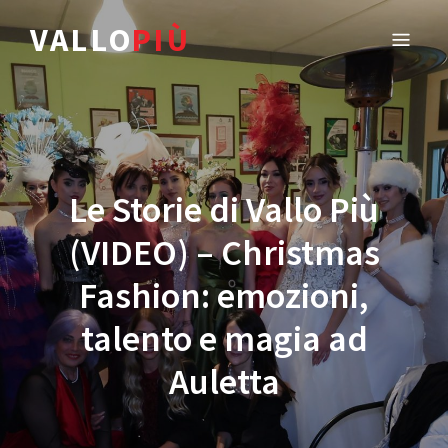
VALLO
PIÙ
Le Storie di Vallo Più
(VIDEO) – Christmas
Fashion: emozioni,
talento e magia ad
Auletta