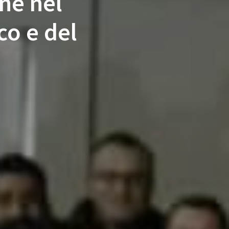
ne nel
co e del