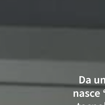
Da un
nasce 