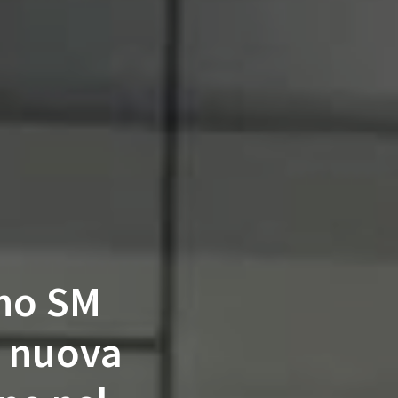
ano SM
: nuova