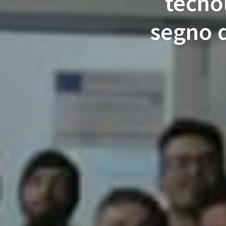
tecno
segno d