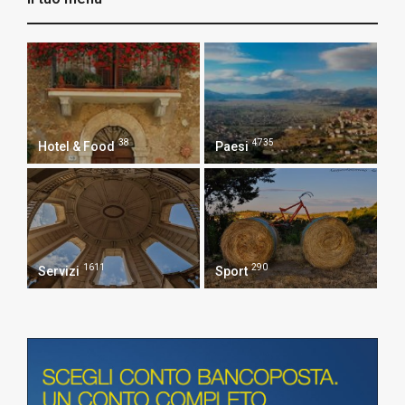
38
4735
Hotel & Food
Paesi
1611
290
Servizi
Sport