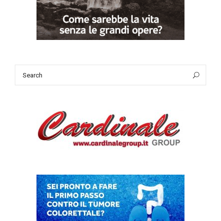
Search
Sea
for: