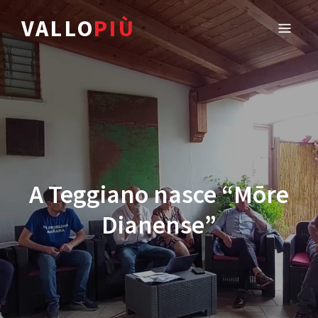
VALLO
PIÙ
A Teggiano nasce “Mōre
Dianense”