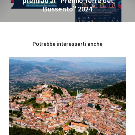
premiati al “Premio Terre del
post:
Bussento” 2024
Potrebbe interessarti anche