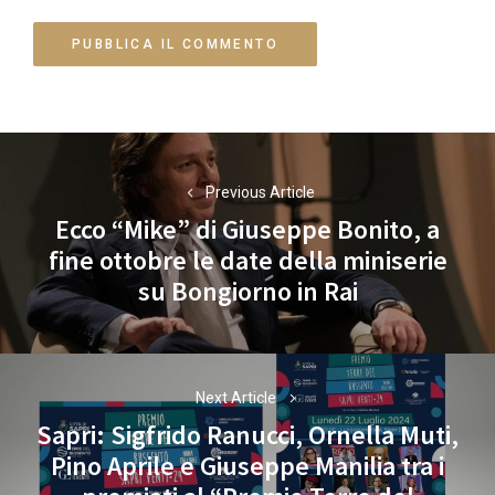
Navigazione
articoli
Previous Article
Ecco “Mike” di Giuseppe Bonito, a
fine ottobre le date della miniserie
Previous
su Bongiorno in Rai
post:
Next Article
Sapri: Sigfrido Ranucci, Ornella Muti,
Pino Aprile e Giuseppe Manilia tra i
Next