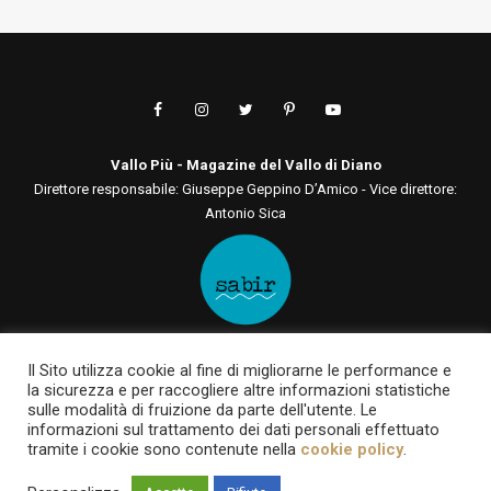
Vallo Più - Magazine del Vallo di Diano
Direttore responsabile: Giuseppe Geppino D’Amico - Vice direttore:
Antonio Sica
Editore: Sabir Comunicazione srls
Il Sito utilizza cookie al fine di migliorarne le performance e
Via San Tommaso D'Aquino, 75 00136 - Roma - RM | Via Roma, 133
la sicurezza e per raccogliere altre informazioni statistiche
84030 - Casalbuono - SA
sulle modalità di fruizione da parte dell'utente. Le
P.IVA 12722561003 | sabircomunicazionesrls@pec.it
informazioni sul trattamento dei dati personali effettuato
tramite i cookie sono contenute nella
cookie policy
.
Testata online registrata al Tribunale di Roma al n. 93 del 7 giugno
2022