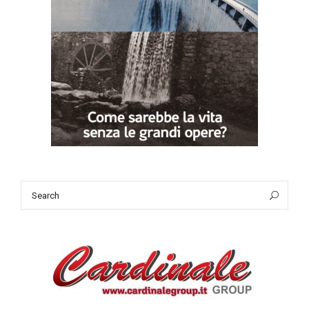
Search
Sea
for: