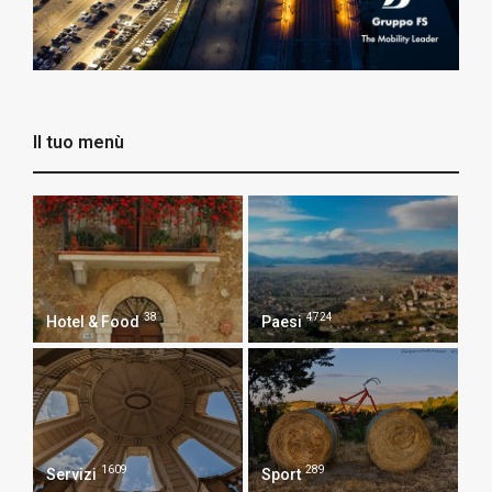
Il tuo menù
38
4724
Hotel & Food
Paesi
1609
289
Servizi
Sport