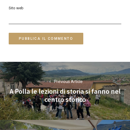
Sito web
Navigazione
articoli
Previous Article
A Polla le lezioni di storia si fanno nel
Previous
centro storico
post: