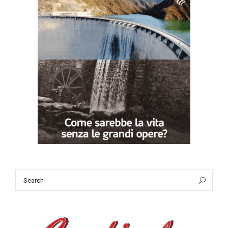
Search
Sea
for: