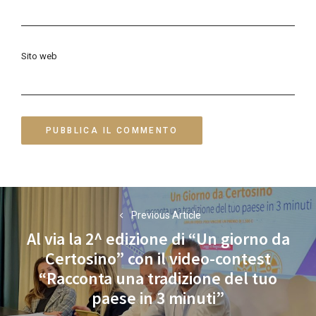
Sito web
Navigazione
Previous Article
articoli
Al via la 2^ edizione di “Un giorno da
Certosino” con il video-contest
Previous
“Racconta una tradizione del tuo
post:
paese in 3 minuti”