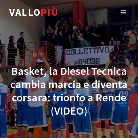
VALLO
PIÙ
Basket, la Diesel Tecnica
cambia marcia e diventa
corsara: trionfo a Rende
(VIDEO)