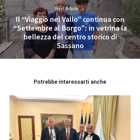
Next Article
Il “Viaggio nel Vallo” continua con
“Settembre al Borgo”: in vetrina la
Next
bellezza del centro storico di
post:
Sassano
Potrebbe interessarti anche