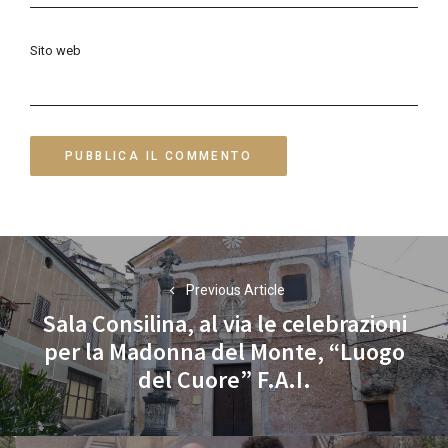
Sito web
Navigazione
articoli
Previous Article
Sala Consilina, al via le celebrazioni
per la Madonna del Monte, “Luogo
Previous
del Cuore” F.A.I.
post: