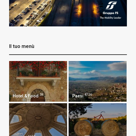
Il tuo menù
38
4726
Hotel & Food
Paesi