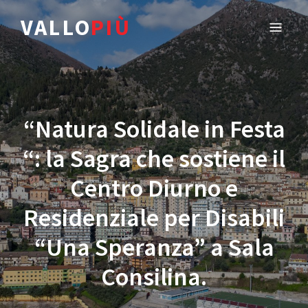
VALLO
PIÙ
“Natura Solidale in Festa
“: la Sagra che sostiene il
Centro Diurno e
Residenziale per Disabili
“Una Speranza” a Sala
Consilina.