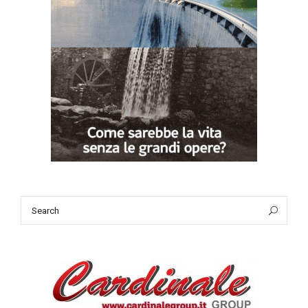
Search
Sea
for: