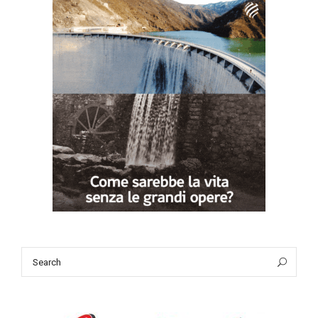
Search
Sea
for: