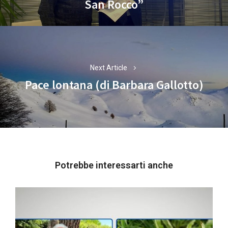
San Rocco”
Next Article
Pace lontana (di Barbara Gallotto)
Next
post:
Potrebbe interessarti anche