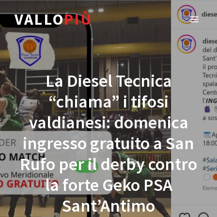
VALLO
PIÙ
La Diesel Tecnica
“chiama” i tifosi
valdianesi: domenica
ingresso gratuito a San
Rufo per il derby contro
la forte Geko PSA
Sant’Antimo