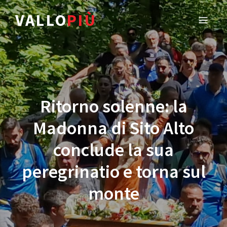
VALLO
PIÙ
Ritorno solenne: la
Madonna di Sito Alto
conclude la sua
peregrinatio e torna sul
monte