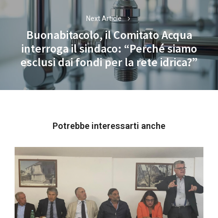
Next Article
Buonabitacolo, il Comitato Acqua
interroga il sindaco: “Perché siamo
Next
esclusi dai fondi per la rete idrica?”
post:
Potrebbe interessarti anche