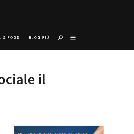
Search
L & FOOD
BLOG PIÙ
ciale il