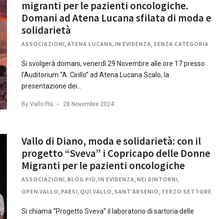
migranti per le pazienti oncologiche.
Domani ad Atena Lucana sfilata di moda e
solidarietà
ASSOCIAZIONI
,
ATENA LUCANA
,
IN EVIDENZA
,
SENZA CATEGORIA
Si svolgerà domani, venerdì 29 Novembre alle ore 17 presso
l’Auditorium “A. Cirillo” ad Atena Lucana Scalo, la
presentazione dei…
By
Vallo Più
28 Novembre 2024
Vallo di Diano, moda e solidarietà: con il
progetto “Sveva” i Copricapo delle Donne
Migranti per le pazienti oncologiche
ASSOCIAZIONI
,
BLOG PIÙ
,
IN EVIDENZA
,
NEI DINTORNI
,
OPEN VALLO
,
PAESI
,
QUI VALLO
,
SANT'ARSENIO
,
TERZO SETTORE
Si chiama “Progetto Sveva” il laboratorio di sartoria delle