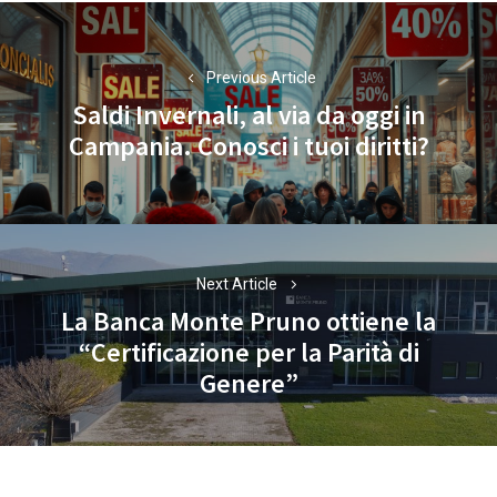
Navigazione
articoli
Previous Article
Saldi Invernali, al via da oggi in
Previous
Campania. Conosci i tuoi diritti?
post:
Next Article
La Banca Monte Pruno ottiene la
“Certificazione per la Parità di
Next
Genere”
post: