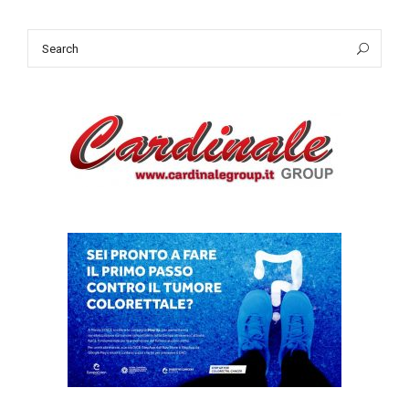
Search
Sea
for: