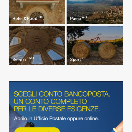
38
4740
Hotel & Food
Paesi
1611
290
Servizi
Sport