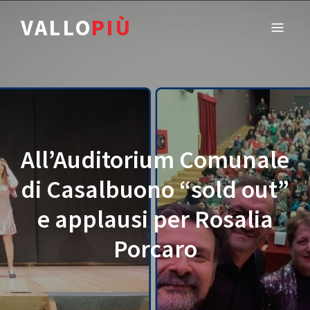
VALLO
PIÙ
All’Auditorium Comunale
di Casalbuono “sold out”
e applausi per Rosalia
Porcaro