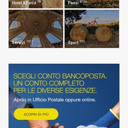
38
4730
Hotel & Food
Paesi
1611
290
Servizi
Sport