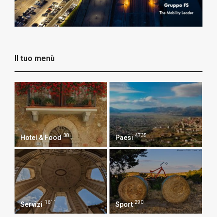
Il tuo menù
38
4735
Hotel & Food
Paesi
1611
290
Servizi
Sport