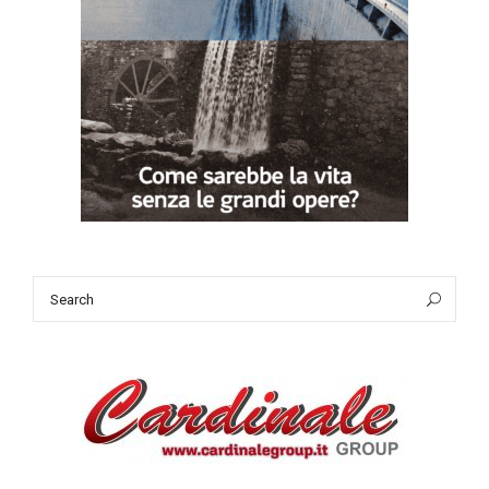
Search
Sea
for: