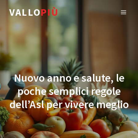
VALLO
PIÙ
Nuovo anno e salute, le
poche semplici regole
dell’Asl per vivere meglio