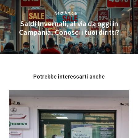
Next Article
Saldi Invernali, al via da oggi in
Next
Campania. Conosci i tuoi diritti?
post:
Potrebbe interessarti anche