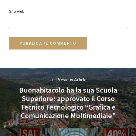
Sito web
Navigazione
Previous Article
articoli
Buonabitacolo ha la sua Scuola
Superiore: approvato il Corso
Previous
Tecnico Tecnologico “Grafica e
post:
Comunicazione Multimediale”