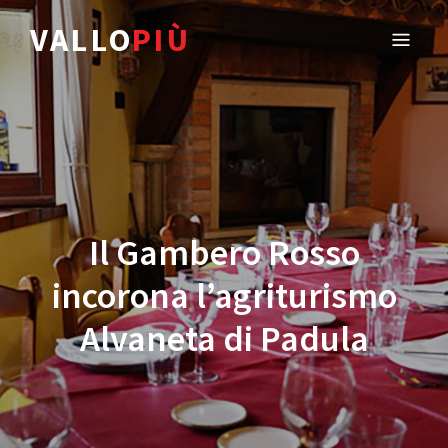
VALLO
PIÙ
Il Gambero Rosso
incorona l’agriturismo
Alvaneta di Padula