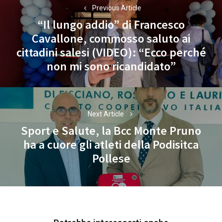
Previous Article
articoli
“Il lungo addio” di Francesco
Cavallone, commosso saluto ai
Previous
cittadini salesi (VIDEO): “Ecco perché
post:
non mi sono ricandidato”
Next Article
Sport e Salute, la Bcc Monte Pruno
ha a cuore gli atleti della Podisitca
Next
Pollese
post: