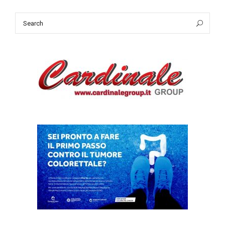
Search
Sea
for: