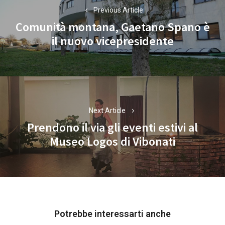
articoli
Previous Article
Comunità montana, Gaetano Spano è
Previous
il nuovo vicepresidente
post:
Next Article
Prendono il via gli eventi estivi al
Next
Museo Logos di Vibonati
post:
Potrebbe interessarti anche