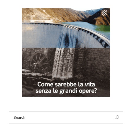
Search
Sea
for: