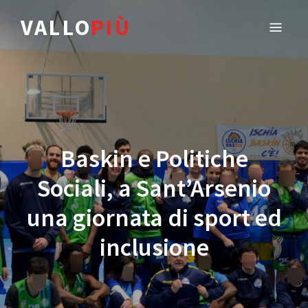
VALLO
PIÙ
Baskin e Politiche
Sociali, a Sant’Arsenio
una giornata di sport ed
inclusione