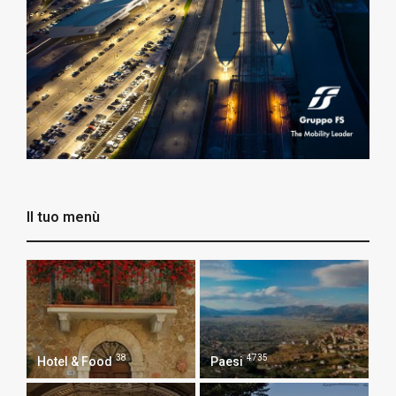
Il tuo menù
38
4735
Hotel & Food
Paesi