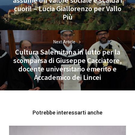
assume un valore sociale e scalda i
Previous
cuori! – Lucia Giallorenzo per Vallo
post:
Più
Next Article
Cultura Salernitana in lutto per la
scomparsa di Giuseppe Cacciatore,
Next
docente universitario emerito e
post:
Accademico dei Lincei
Potrebbe interessarti anche