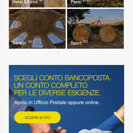
38
4730
Hotel & Food
Paesi
1611
290
Servizi
Sport