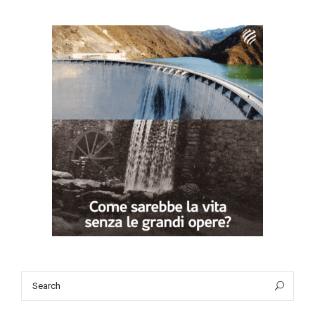
Search
Sea
for: