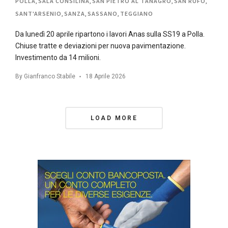
POLLA
,
SALA CONSILINA
,
SAN PIETRO AL TANAGRO
,
SAN RUFO
,
SANT'ARSENIO
,
SANZA
,
SASSANO
,
TEGGIANO
Da lunedì 20 aprile ripartono i lavori Anas sulla SS19 a Polla.
Chiuse tratte e deviazioni per nuova pavimentazione.
Investimento da 14 milioni.
By
Gianfranco Stabile
18 Aprile 2026
Posts
LOAD MORE
Navigation