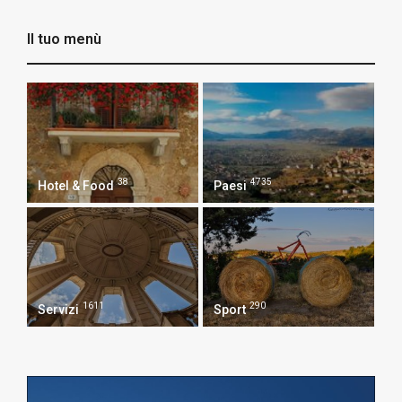
Il tuo menù
38
4735
Hotel & Food
Paesi
1611
290
Servizi
Sport