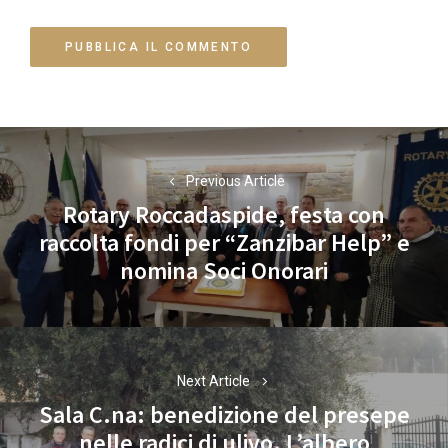
Navigazione
articoli
Previous Article
Rotary Roccadaspide, festa con
raccolta fondi per “Zanzibar Help” e
Previous
nomina Soci Onorari
post:
Next Article
Sala C.na: benedizione del presepe
nelle radici di ulivo. L’albero
Next