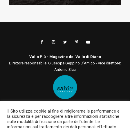
Vallo Più - Magazine del Vallo di Diano
Direttore responsabile: Giuseppe Geppino D’Amico - Vice direttore:
Antonio Sica
Editore: Sabir Comunicazione srls
Il Sito utilizza cookie al fine di migliorarne le performance e
Via San Tommaso D'Aquino, 75 00136 - Roma - RM | Via Roma, 133
la sicurezza e per raccogliere altre informazioni statistiche
84030 - Casalbuono - SA
sulle modalità di fruizione da parte dell'utente. Le
P.IVA 12722561003 | sabircomunicazionesrls@pec.it
informazioni sul trattamento dei dati personali effettuato