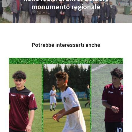
monumento regionale
post:
Potrebbe interessarti anche