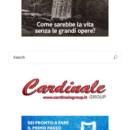
Search
Sea
for: