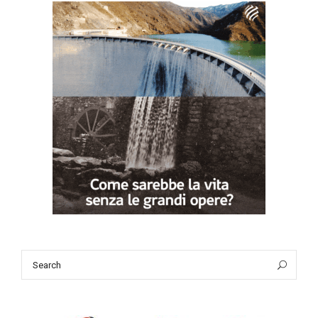
Search
Sea
for: