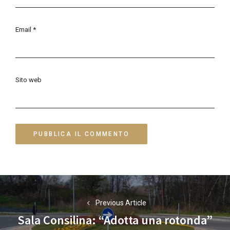
Email
*
Sito web
Navigazione
articoli
Previous Article
Sala Consilina: “Adotta una rotonda”