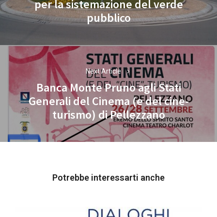
per la sistemazione del verde
Previous
pubblico
post:
Next Article
Banca Monte Pruno agli Stati
Generali del Cinema (e del cine-
Next
turismo) di Pellezzano
post:
Potrebbe interessarti anche