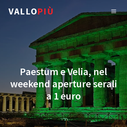
VALLO
PIÙ
Paestum e Velia, nel
weekend aperture serali
a 1 euro