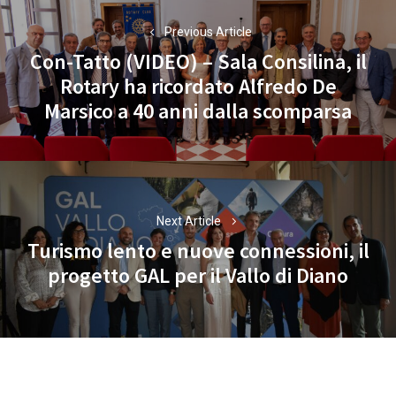
articoli
Previous Article
Con-Tatto (VIDEO) – Sala Consilina, il
Rotary ha ricordato Alfredo De
Previous
Marsico a 40 anni dalla scomparsa
post:
Next Article
Turismo lento e nuove connessioni, il
Next
progetto GAL per il Vallo di Diano
post: