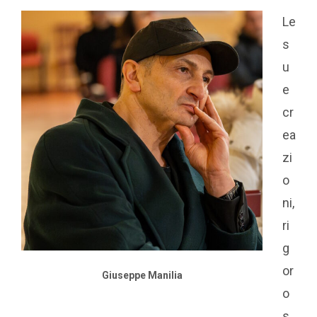
Le
s
u
e
cr
ea
zi
o
ni,
ri
g
or
Giuseppe Manilia
o
s