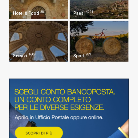
38
4724
Hotel & Food
Paesi
1609
289
Servizi
Sport