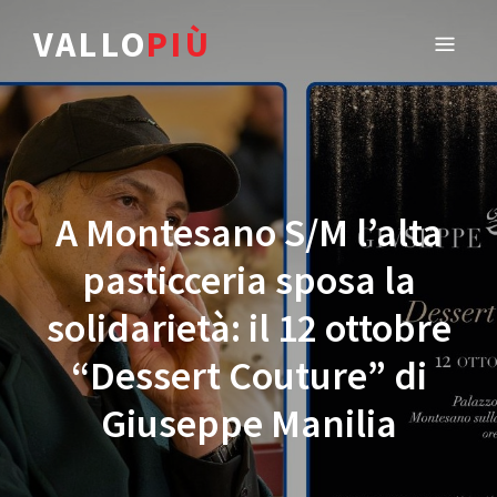
VALLO
PIÙ
A Montesano S/M l’alta
pasticceria sposa la
solidarietà: il 12 ottobre
“Dessert Couture” di
Giuseppe Manilia