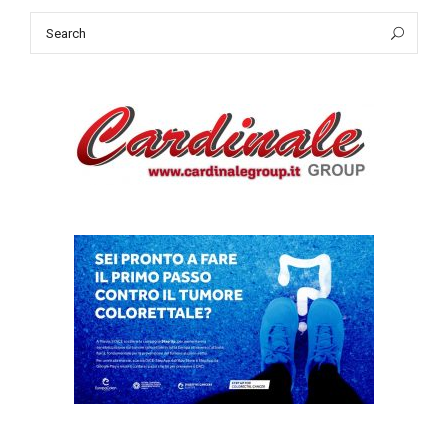
Search
Sea
for: