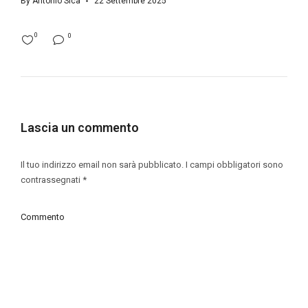
By
Antonio Sica
22 Settembre 2025
0
0
Lascia un commento
Il tuo indirizzo email non sarà pubblicato.
I campi obbligatori sono
contrassegnati
*
Commento