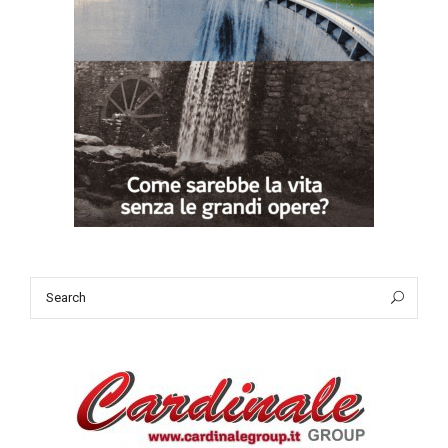
Search
Sea
for: