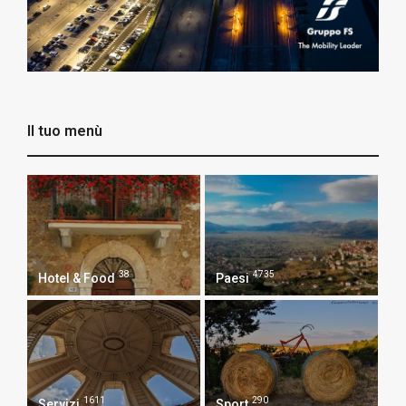
Il tuo menù
38
4735
Hotel & Food
Paesi
1611
290
Servizi
Sport