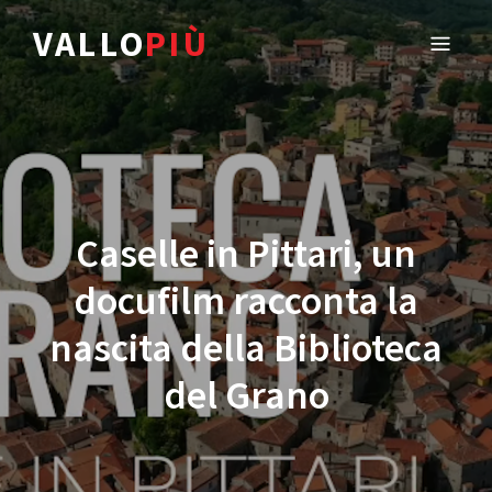
VALLO
PIÙ
Caselle in Pittari, un
docufilm racconta la
nascita della Biblioteca
del Grano