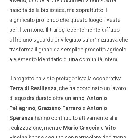
Rivello
, un’opera che documenta non solo la
nascita della biblioteca, ma soprattutto il
significato profondo che questo luogo riveste
per il territorio. Il trailer, recentemente diffuso,
offre uno sguardo privilegiato su un’iniziativa che
trasforma il grano da semplice prodotto agricolo
a elemento identitario di una comunità intera.
Il progetto ha visto protagonista la cooperativa
Terra di Resilienza
, che ha coordinato un lavoro
di squadra durato oltre un anno.
Antonio
Pellegrino
,
Graziano Ferraro
e
Antonio
Speranza
hanno contribuito attivamente alla
realizzazione, mentre
Mario Croccia
e
Vito
Fiscina
hanno seguito con particolare dedizione