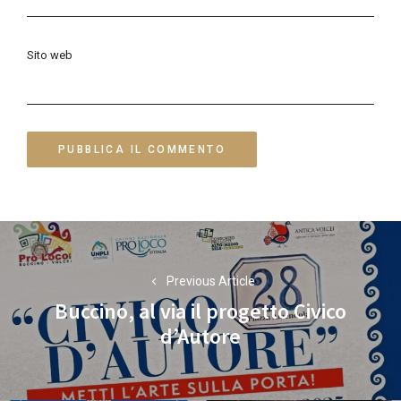
Sito web
Navigazione
articoli
Previous Article
Buccino, al via il progetto Civico
Previous
d’Autore
post: