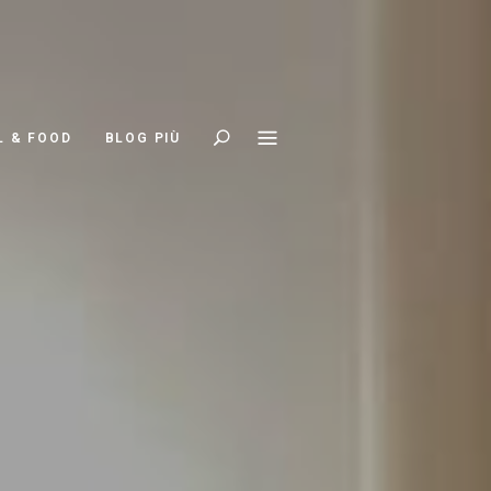
Search
L & FOOD
BLOG PIÙ