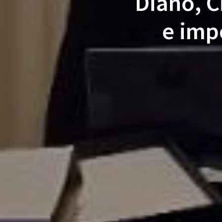
Diano, C
e impe