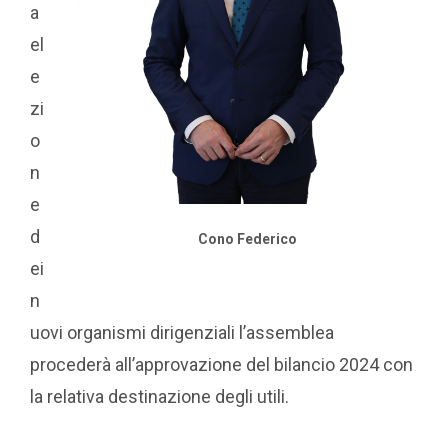
a
el
e
zi
o
n
e
d
Cono Federico
ei
n
uovi organismi dirigenziali l’assemblea
procederà all’approvazione del bilancio 2024 con
la relativa destinazione degli utili.