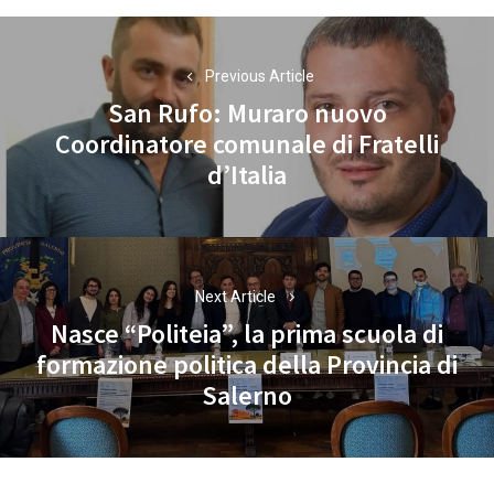
Navigazione
articoli
Previous Article
San Rufo: Muraro nuovo
Coordinatore comunale di Fratelli
Previous
d’Italia
post:
Next Article
Nasce “Politeia”, la prima scuola di
formazione politica della Provincia di
Next
Salerno
post: