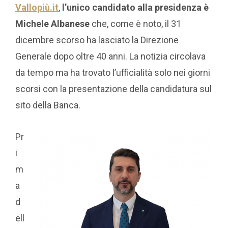
Vallopiù.it
,
l’unico candidato alla presidenza è
Michele Albanese
che, come è noto, il 31
dicembre scorso ha lasciato la Direzione
Generale dopo oltre 40 anni. La notizia circolava
da tempo ma ha trovato l’ufficialità solo nei giorni
scorsi con la presentazione della candidatura sul
sito della Banca.
Pr
i
m
a
d
ell