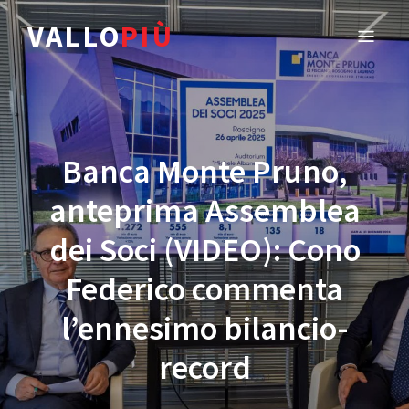
VALLO
PIÙ
Banca Monte Pruno,
anteprima Assemblea
dei Soci (VIDEO): Cono
Federico commenta
l’ennesimo bilancio-
record