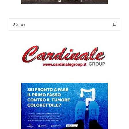
Search
Sea
for: