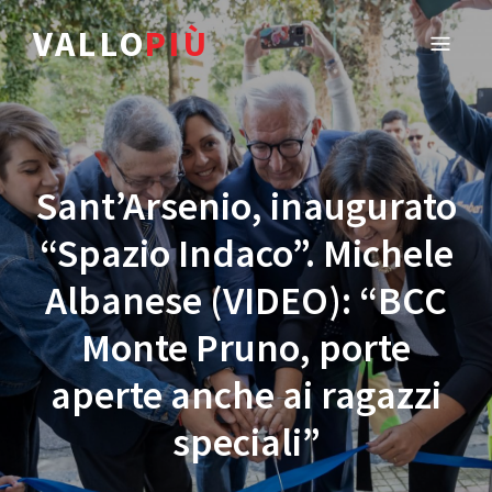
VALLO
PIÙ
Sant’Arsenio, inaugurato
“Spazio Indaco”. Michele
Albanese (VIDEO): “BCC
Monte Pruno, porte
aperte anche ai ragazzi
speciali”