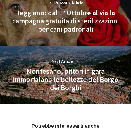
articoli
Previous Article
Teggiano: dal 1° Ottobre al via la
campagna gratuita di sterilizzazioni
Previous
per cani padronali
post:
Next Article
Montesano, pittori in gara
immortalano le bellezze del Borgo
Next
dei Borghi
post:
Potrebbe interessarti anche