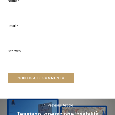
Nome
*
Email
*
Sito web
Navigazione
Previous Article
articoli
Teggiano, operazione “viabilità