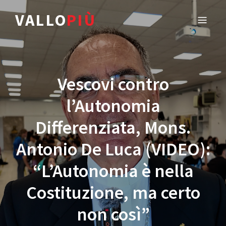
VALLO
PIÙ
Vescovi contro
l’Autonomia
Differenziata, Mons.
Antonio De Luca (VIDEO):
“L’Autonomia è nella
Costituzione, ma certo
non così”