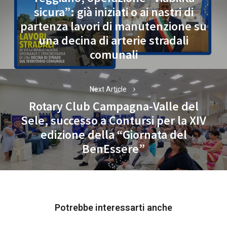
sicura”: già iniziati o ai nastri di
partenza lavori di manutenzione su
Previous
una decina di arterie stradali
post:
comunali
Next Article
Rotary Club Campagna-Valle del
Sele, successo a Contursi per la XIV
Next
edizione della “Giornata del
post:
BenEssere”
Potrebbe interessarti anche