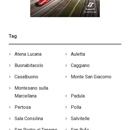
Tag
Atena Lucana
Auletta
Buonabitacolo
Caggiano
Casalbuono
Monte San Giacomo
Montesano sulla
Marcellana
Padula
Pertosa
Polla
Sala Consilina
Salvitelle
San Pietro al Tanagro
San Rufo