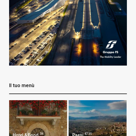
Il tuo menù
38
4735
Hotel & Food
Paesi