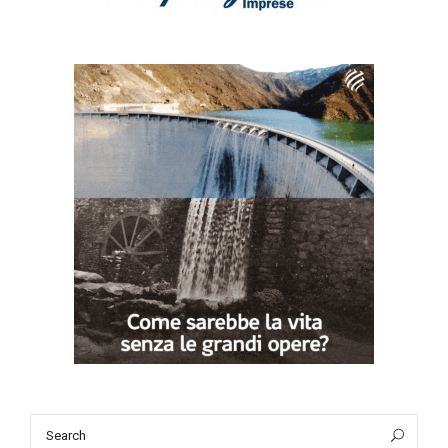
Search
Sea
for: