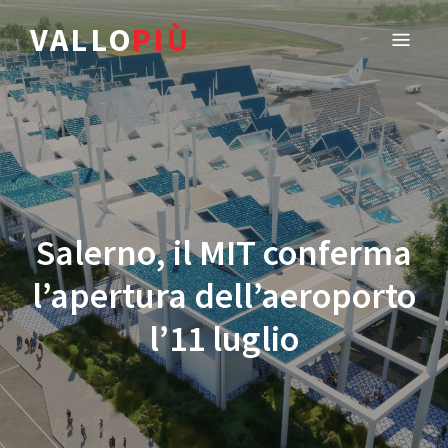
VALLO
PIÙ
Salerno, il MIT conferma
l’apertura dell’aeroporto
l’11 luglio