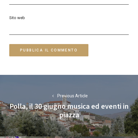
Sito web
Navigazione
articoli
Previous Article
Polla, il 30 giugno musica ed eventi in
Previous
piazza
post: