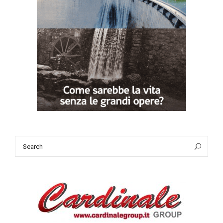
Search
Sea
for: