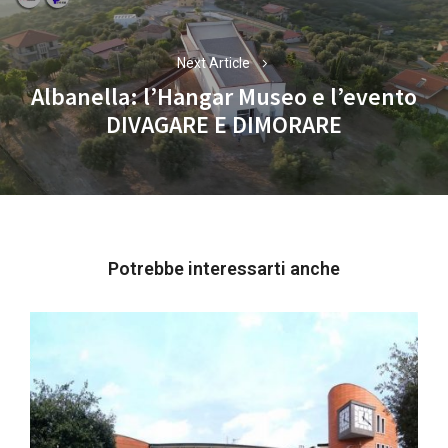
Next Article
Albanella: l’Hangar Museo e l’evento
Next
DIVAGARE E DIMORARE
post:
Potrebbe interessarti anche