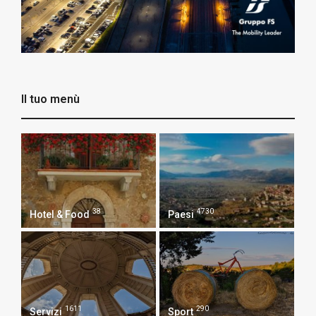
Il tuo menù
38
4730
Hotel & Food
Paesi
1611
290
Servizi
Sport