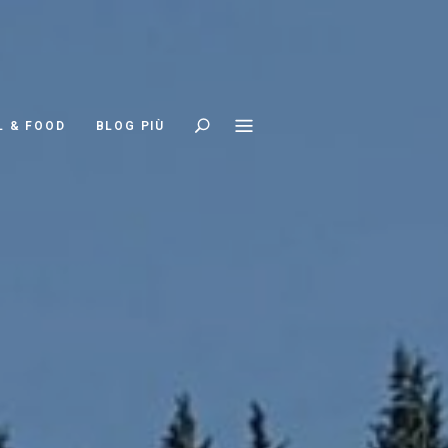
Search
L & FOOD
BLOG PIÙ