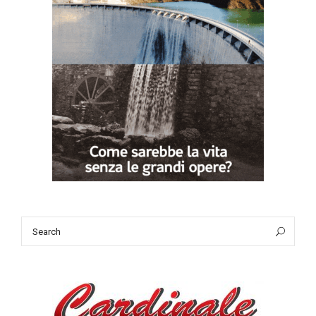
Search
Sea
for: