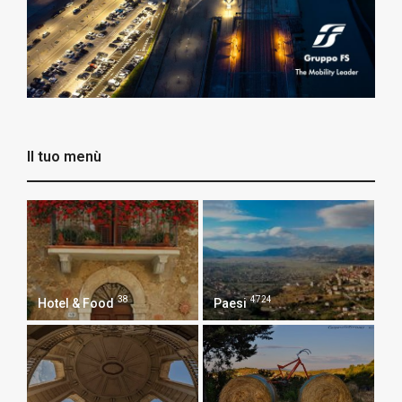
Il tuo menù
38
4724
Hotel & Food
Paesi