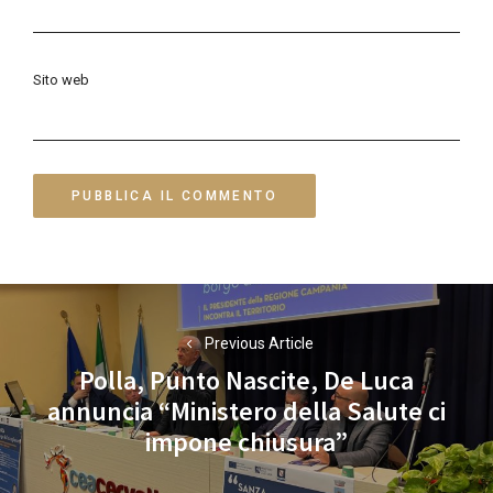
Sito web
Navigazione
articoli
Previous Article
Polla, Punto Nascite, De Luca
annuncia “Ministero della Salute ci
Previous
impone chiusura”
post: