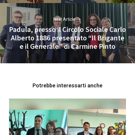
Next Article
Padula, presso il Circolo Sociale Carlo
Alberto 1886 presentato “Il Brigante
Next
e il Generale” di Carmine Pinto
post:
Potrebbe interessarti anche