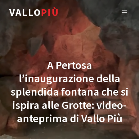
VALLO
PIÙ
A Pertosa
l’inaugurazione della
splendida fontana che si
ispira alle Grotte: video-
anteprima di Vallo Più