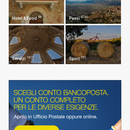
38
4735
Hotel & Food
Paesi
1611
290
Servizi
Sport