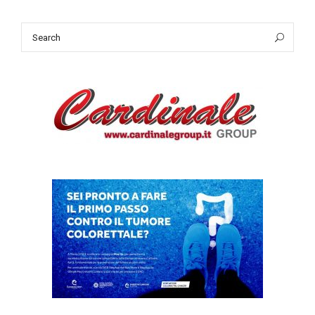
Search
Sea
for: