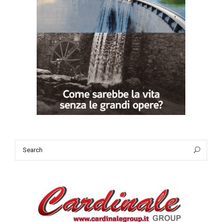
Search
Sea
for: