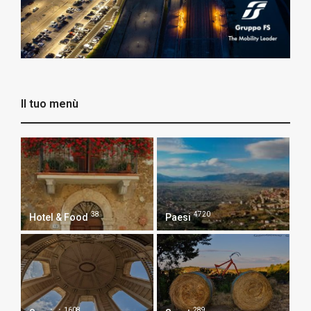
Il tuo menù
38
4720
Hotel & Food
Paesi
1608
289