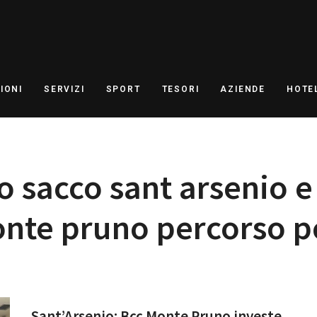
IONI
SERVIZI
SPORT
TESORI
AZIENDE
HOTE
to sacco sant arsenio 
nte pruno percorso p
Sant’Arsenio: Bcc Monte Pruno investe