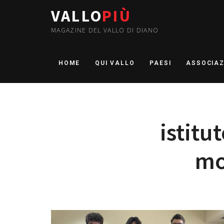
VALLO
PIÙ
MAGAZINE DEL VALLO DI DIANO
HOME
QUI VALLO
PAESI
ASSOCIAZ
istitu
mo