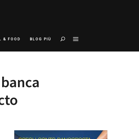
Search
L & FOOD
BLOG PIÙ
e banca
cto