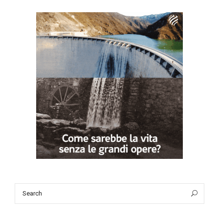
Search
Sea
for: