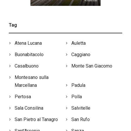
Tag
Atena Lucana
Auletta
Buonabitacolo
Caggiano
Casalbuono
Monte San Giacomo
Montesano sulla
Marcellana
Padula
Pertosa
Polla
Sala Consilina
Salvitelle
San Pietro al Tanagro
San Rufo
Sant’Arsenio
Sanza