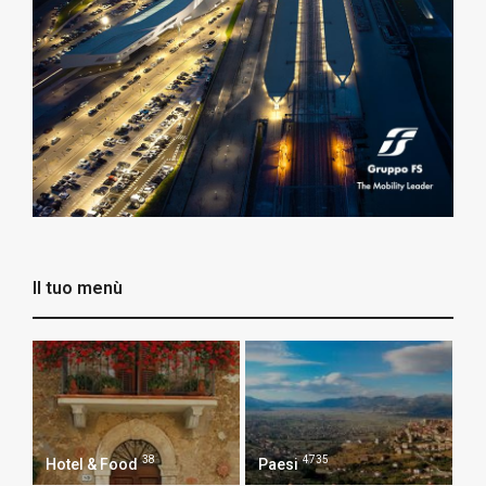
Il tuo menù
38
4735
Hotel & Food
Paesi