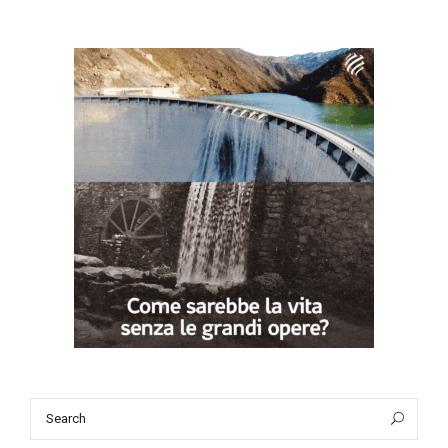
Search
Sea
for: