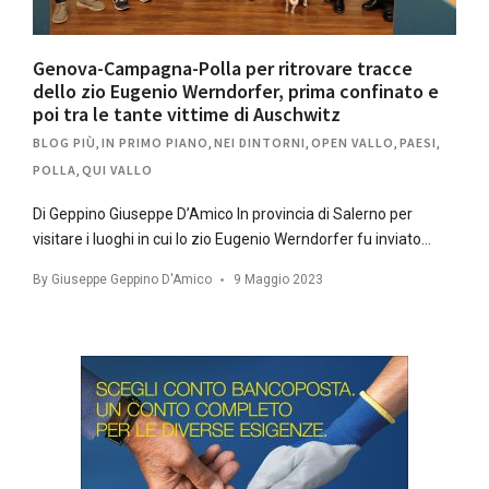
Genova-Campagna-Polla per ritrovare tracce
dello zio Eugenio Werndorfer, prima confinato e
poi tra le tante vittime di Auschwitz
BLOG PIÙ
,
IN PRIMO PIANO
,
NEI DINTORNI
,
OPEN VALLO
,
PAESI
,
POLLA
,
QUI VALLO
Di Geppino Giuseppe D’Amico In provincia di Salerno per
visitare i luoghi in cui lo zio Eugenio Werndorfer fu inviato…
By
Giuseppe Geppino D'Amico
9 Maggio 2023