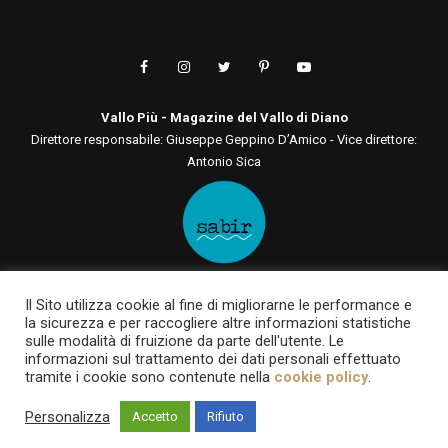
Vallo Più - Magazine del Vallo di Diano
Direttore responsabile: Giuseppe Geppino D’Amico - Vice direttore:
Antonio Sica
Editore: Sabir Comunicazione srls
Il Sito utilizza cookie al fine di migliorarne le performance e
Via San Tommaso D'Aquino, 75 00136 - Roma - RM | Via Roma, 133
la sicurezza e per raccogliere altre informazioni statistiche
84030 - Casalbuono - SA
sulle modalità di fruizione da parte dell'utente. Le
P.IVA 12722561003 | sabircomunicazionesrls@pec.it
informazioni sul trattamento dei dati personali effettuato
tramite i cookie sono contenute nella
cookie policy
.
Testata online registrata al Tribunale di Roma al n. 93 del 7 giugno
2022
Personalizza
Accetto
Rifiuto