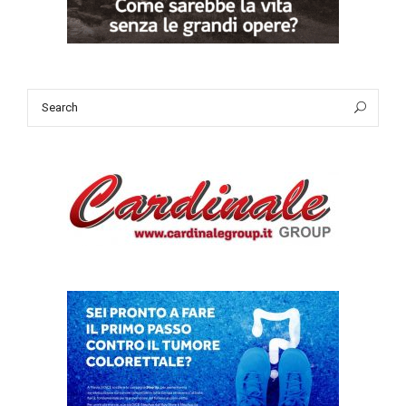
Search
Sea
for: