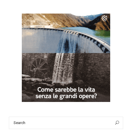
Search
Sea
for: