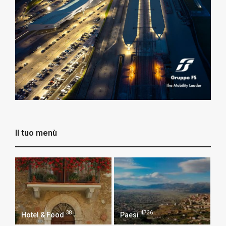
Il tuo menù
38
4736
Hotel & Food
Paesi