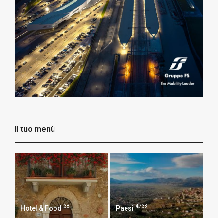
Il tuo menù
38
4738
Hotel & Food
Paesi