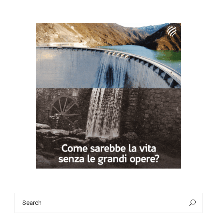
Search
Sea
for: