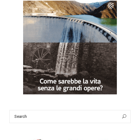
Search
Sea
for: