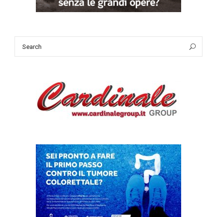
Search
Sea
for: