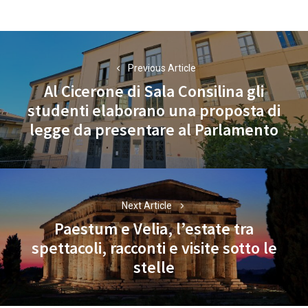
Navigazione
articoli
Previous Article
Al Cicerone di Sala Consilina gli
studenti elaborano una proposta di
Previous
legge da presentare al Parlamento
post:
Next Article
Paestum e Velia, l’estate tra
spettacoli, racconti e visite sotto le
Next
stelle
post: