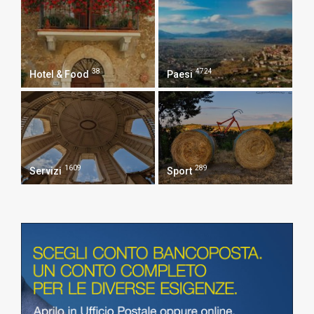
38
4724
Hotel & Food
Paesi
1609
289
Servizi
Sport