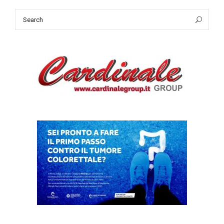
Search
Sea
for: