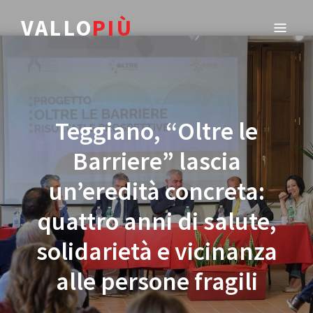
VALLO
PIÙ
Teggiano, “Oltre le
Barriere” lascia
un’eredità concreta:
quattro anni di salute,
solidarietà e vicinanza
alle persone fragili