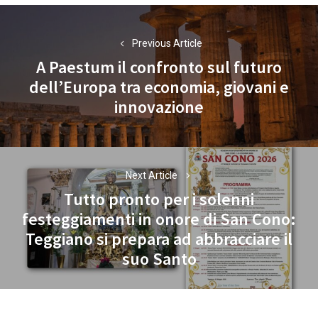
Navigazione
articoli
Previous Article
A Paestum il confronto sul futuro
dell’Europa tra economia, giovani e
Previous
innovazione
post:
Next Article
Tutto pronto per i solenni
festeggiamenti in onore di San Cono:
Next
Teggiano si prepara ad abbracciare il
post:
suo Santo