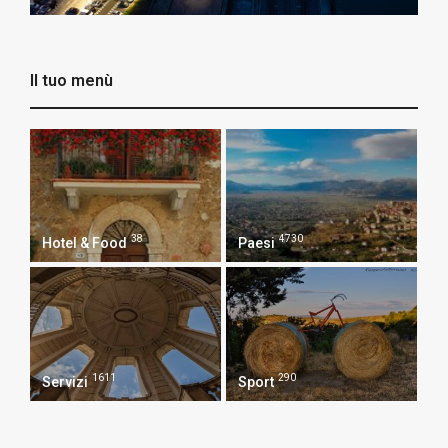
Il tuo menù
38
4730
Hotel & Food
Paesi
1611
290
Servizi
Sport