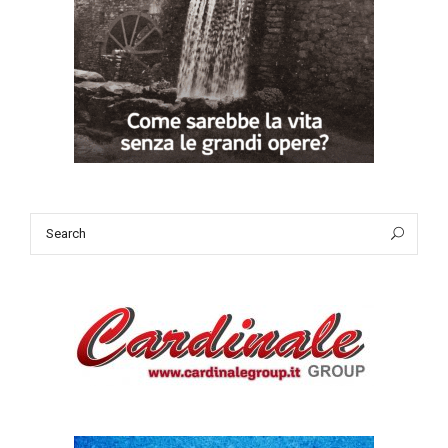
Search
Sea
for: