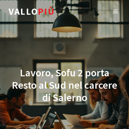
VALLO
PIÙ
Lavoro, Sofu 2 porta
Resto al Sud nel carcere
di Salerno