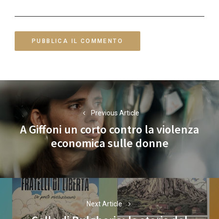
Navigazione
articoli
Previous Article
A Giffoni un corto contro la violenza
Previous
economica sulle donne
post:
Next Article