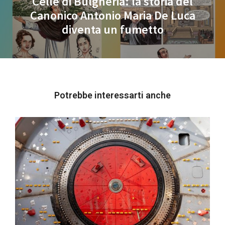
Celle di Bulgheria: la storia del
Canonico Antonio Maria De Luca
Next
diventa un fumetto
post:
Potrebbe interessarti anche