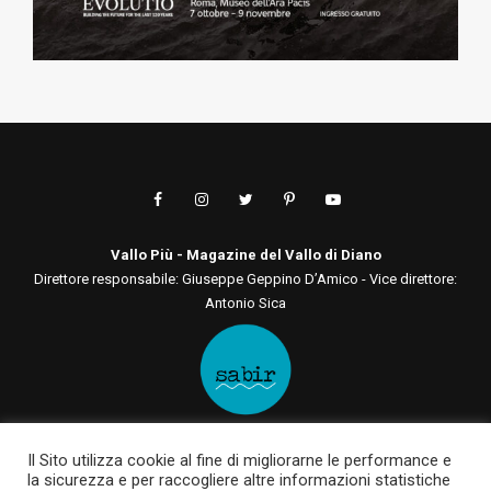
Vallo Più - Magazine del Vallo di Diano
Direttore responsabile: Giuseppe Geppino D’Amico - Vice direttore:
Antonio Sica
Editore: Sabir Comunicazione srls
Il Sito utilizza cookie al fine di migliorarne le performance e
Via San Tommaso D'Aquino, 75 00136 - Roma - RM | Via Roma, 133
la sicurezza e per raccogliere altre informazioni statistiche