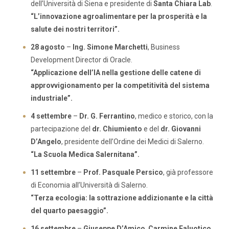
dell’Università di Siena e presidente di
Santa Chiara Lab
.
“L’innovazione agroalimentare per la prosperità e la
salute dei nostri territori”.
28 agosto
–
Ing. Simone Marchetti
, Business
Development Director di Oracle.
“Applicazione dell’IA nella gestione delle catene di
approvvigionamento per la competitività del sistema
industriale”.
4 settembre
–
Dr. G. Ferrantino
, medico e storico, con la
partecipazione del
dr. Chiumiento
e del
dr. Giovanni
D’Angelo
, presidente dell’Ordine dei Medici di Salerno.
“La Scuola Medica Salernitana”.
11 settembre
–
Prof. Pasquale Persico
, già professore
di Economia all’Università di Salerno.
“Terza ecologia: la sottrazione addizionante e la città
del quarto paesaggio”.
16 settembre
–
Giuseppe D’Amico
,
Carmine Faluotico