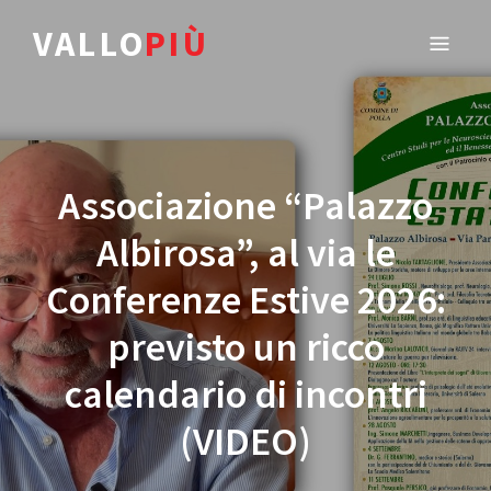
VALLO
PIÙ
Associazione “Palazzo
Albirosa”, al via le
Conferenze Estive 2026:
previsto un ricco
calendario di incontri
(VIDEO)