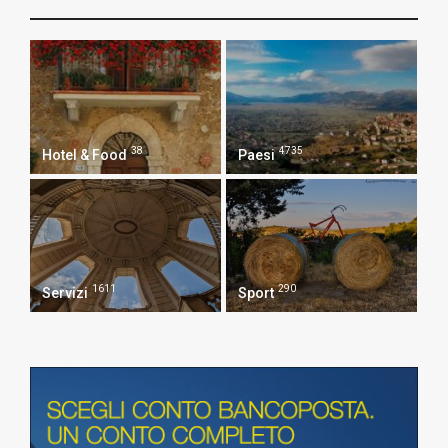
38
4735
Hotel & Food
Paesi
1611
290
Servizi
Sport