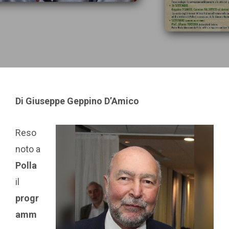
Di Giuseppe Geppino D’Amico
Reso
noto a
Polla
il
progr
amm