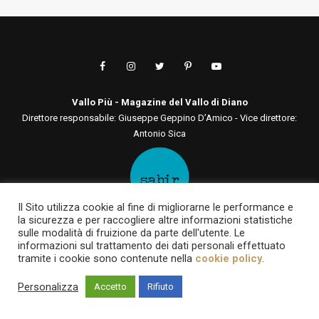
Vallo Più - Magazine del Vallo di Diano
Direttore responsabile: Giuseppe Geppino D’Amico - Vice direttore:
Antonio Sica
Il Sito utilizza cookie al fine di migliorarne le performance e
la sicurezza e per raccogliere altre informazioni statistiche
Editore: Sabir Comunicazione srls
sulle modalità di fruizione da parte dell'utente. Le
Via San Tommaso D'Aquino, 75 00136 - Roma - RM | Via Roma, 133
informazioni sul trattamento dei dati personali effettuato
84030 - Casalbuono - SA
tramite i cookie sono contenute nella
cookie policy
.
P.IVA 12722561003 | sabircomunicazionesrls@pec.it
Personalizza
Accetto
Rifiuto
Testata online registrata al Tribunale di Roma al n. 93 del 7 giugno
2022