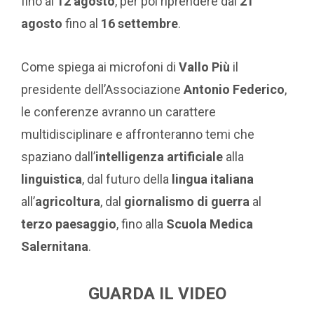
fino al
12 agosto
, per poi riprendere dal
21
agosto
fino al
16 settembre
.
Come spiega ai microfoni di
Vallo Più
il
presidente dell’Associazione
Antonio Federico
,
le conferenze avranno un carattere
multidisciplinare e affronteranno temi che
spaziano dall’
intelligenza artificiale
alla
linguistica
, dal futuro della
lingua italiana
all’
agricoltura
, dal
giornalismo di guerra
al
terzo paesaggio
, fino alla
Scuola Medica
Salernitana
.
GUARDA IL VIDEO