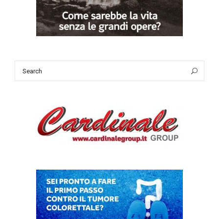
Search
Sea
for: