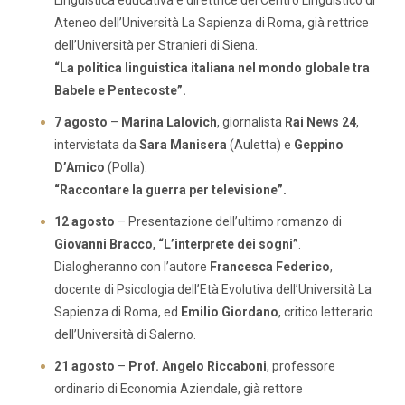
Linguistica educativa e direttrice del Centro Linguistico di
Ateneo dell’Università La Sapienza di Roma, già rettrice
dell’Università per Stranieri di Siena.
“La politica linguistica italiana nel mondo globale tra
Babele e Pentecoste”.
7 agosto
–
Marina Lalovich
, giornalista
Rai News 24
,
intervistata da
Sara Manisera
(Auletta) e
Geppino
D’Amico
(Polla).
“Raccontare la guerra per televisione”.
12 agosto
– Presentazione dell’ultimo romanzo di
Giovanni Bracco
,
“L’interprete dei sogni”
.
Dialogheranno con l’autore
Francesca Federico
,
docente di Psicologia dell’Età Evolutiva dell’Università La
Sapienza di Roma, ed
Emilio Giordano
, critico letterario
dell’Università di Salerno.
21 agosto
–
Prof. Angelo Riccaboni
, professore
ordinario di Economia Aziendale, già rettore