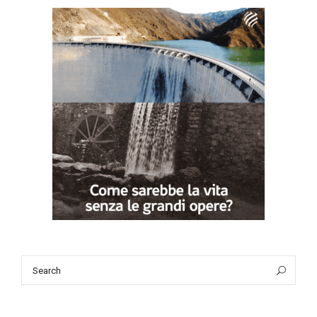
Search
Sea
for: