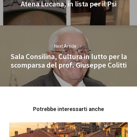
Atena Lucana, in lista per il Psi
post:
Next Article
Sala Consilina, Cultura in lutto per la
Next
scomparsa del prof. Giuseppe Colitti
post:
Potrebbe interessarti anche