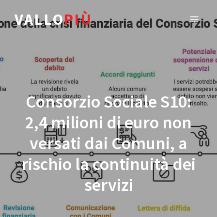
VALLO
PIÙ
Consorzio Sociale S10:
2,4 milioni di euro non
versati dai Comuni, a
rischio la continuità dei
servizi