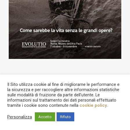
Il Sito utilizza cookie al fine di migliorarne le performance e
la sicurezza e per raccogliere altre informazioni statistiche
sulle modalità di fruizione da parte dell'utente. Le
informazioni sul trattamento dei dati personali effettuato
tramite i cookie sono contenute nella
cookie policy
.
Vallo Più - Magazine del Vallo di Diano
Personalizza
Accetto
Rifiuto
Direttore responsabile: Giuseppe Geppino D’Amico - Vice direttore:
Antonio Sica