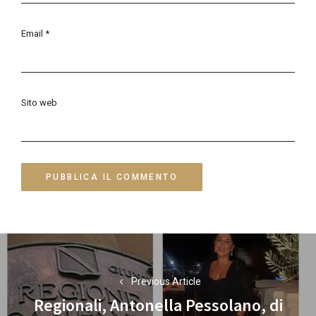
Email
*
Sito web
Navigazione
articoli
Previous Article
Regionali, Antonella Pessolano, di
Previous