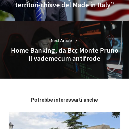
territori-chiave del Made in Italy”
post:
Next Article
Home Banking, da Bcc Monte Pruno
Next
il vademecum antifrode
post:
Potrebbe interessarti anche