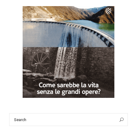
Search
Sea
for: