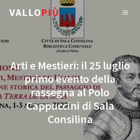
VALLO
PIÙ
Arti e Mestieri: il 25 luglio
primo evento della
rassegna al Polo
Cappuccini di Sala
Consilina