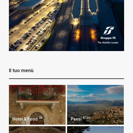
Il tuo menù
38
4730
Hotel & Food
Paesi