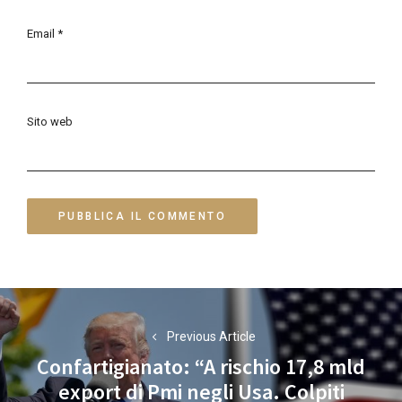
Email
*
Sito web
Navigazione
articoli
Previous Article
Confartigianato: “A rischio 17,8 mld
export di Pmi negli Usa. Colpiti
Previous