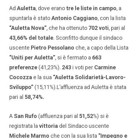
Ad
Auletta
, dove erano
tre le liste in campo
, a
spuntarla è stato
Antonio Caggiano
, con la lista
“Auletta Nova”
, che ha ottenuto
702 voti
, pari al
43,66% del totale
. Sconfitto dunque il sindaco
uscente
Pietro Pessolano
che, a capo della Lista
“Uniti per Auletta”
, si è fermato a
663
preferenze
(41,23%).
243
i voti per
Carmine
Cocozza
e la sua
“Auletta Solidarietà-Lavoro-
Sviluppo”
(15,11%).L’affluenza ad Auletta è stata
pari al
58,74%.
A
San Rufo
(affluenza pari al
51,52
%) si è
registrata la
vittoria
del Sindaco uscente
Michele Marmo
che con la sua lista
“Impegno e