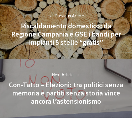
Navigazione
articoli
Previous Article
Riscaldamento domestico: da
Regione Campania e GSE i bandi per
Previous
impianti 5 stelle “gratis”
post:
Next Article
Con-Tatto – Elezioni: tra politici senza
memoria e partiti senza storia vince
Next
ancora l’astensionismo
post: