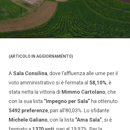
(ARTICOLO IN AGGIORNAMENTO)
A
Sala Consilina
, dove l’affluenza alle urne per il
voto amministrativo si è fermata al
58,10%
, è
stata netta la vittoria di
Mimmo Cartolano
, che
con la sua lista
“Impegno per Sala”
ha ottenuto
5492 preferenze
, pari all’80,03%. Lo sfidante
Michele Galiano
, con la lista
“Ama Sala”
, si è
fermato a
1370 voti
, pari al 19,97%. Per la