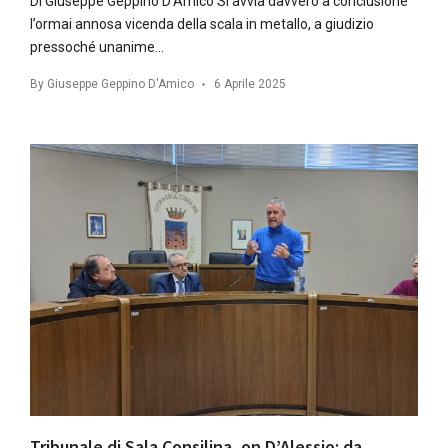
Di Giuseppe Geppino D’Amico Si avvia davvero a conclusione
l’ormai annosa vicenda della scala in metallo, a giudizio
pressoché unanime…
By
Giuseppe Geppino D'Amico
6 Aprile 2025
Tribunale di Sala Consilina, on D’Alessio: da