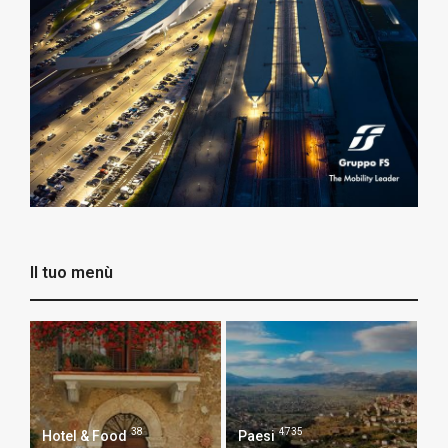
Il tuo menù
38
4735
Hotel & Food
Paesi