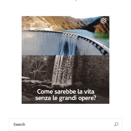
Search
Sea
for: