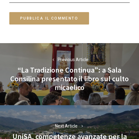
Navigazione
articoli
Previous Article
“La Tradizione Continua”: a Sala
Consilina presentato il libro sul culto
Previous
micaelico
post:
Next Article
UniSA, competenze avanzate per la