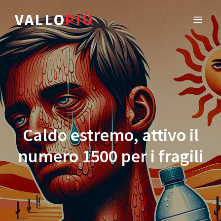
VALLO
PIÙ
Caldo estremo, attivo il
numero 1500 per i fragili