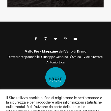
Vallo Più - Magazine del Vallo di Diano
Direttore responsabile: Giuseppe Geppino D’Amico - Vice direttore:
Antonio Sica
Editore: Sabir Comunicazione srls
Il Sito utilizza cookie al fine di migliorarne le performance e
Via San Tommaso D'Aquino, 75 00136 - Roma - RM | Via Roma, 133
la sicurezza e per raccogliere altre informazioni statistiche
84030 - Casalbuono - SA
sulle modalità di fruizione da parte dell'utente. Le
P.IVA 12722561003 | sabircomunicazionesrls@pec.it