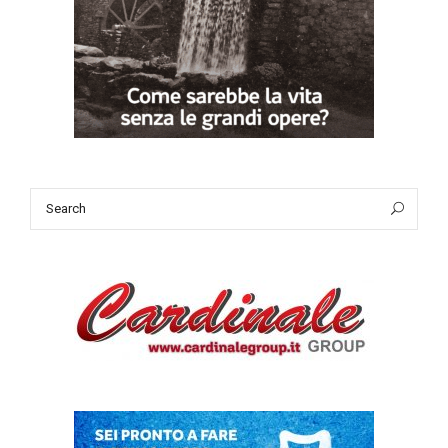
Search
Sea
for: