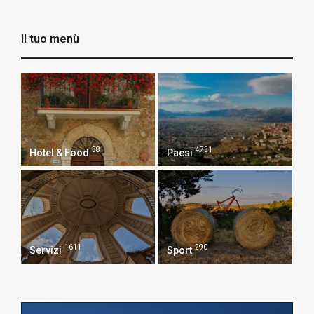
Il tuo menù
38
4731
Hotel & Food
Paesi
1611
290
Servizi
Sport